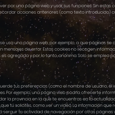
r por una página web y usar sus funciones. Sin estas co
recordar acciones anteriores (como texto introducido) 
 usa una página web, por ejemplo, a que páginas se di
n mensajes de error. Estas cookies no recogen informació
 es agregada y por lo tanto, anónima. Solo se emplea p
rde tus preferencias (como el nombre de usuario, el id
. Por ejemplo, una página web podría ofrecerte informac
dar la provincia en la que te encuentras en la actualida
s que tú solicites, como ver un video. La información qu
 serguir tu actividad de navegación por otras páginas 