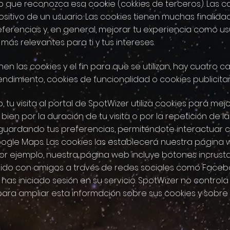
b que reconozca esa cookie (cokkies de terceros). Las co
itivo de un usuario. Las cookies tienen muchas finalida
eferencias y, en general, mejorar tu experiencia como u
más relevantes para ti y tus intereses.
 las cookies y el fin para que se utilizan, hay cuatro c
ndimiento, cookies de funcionalidad o cookies publicitar
tu visita al portal de SpotWizer utiliza cookies para mej
ien por la duración de tu visita o por la repetición de las
 guardando tus preferencias, permiténdote interactuar
oogle Maps. Las cookies las establecerá nuestra página
r ejemplo, nuestra página web incluye botones incrusta
ido con amigos a través de redes sociales como Faceboo
s iniciado sesión en su servicio. SpotWizer no controla
ara ampliar esta información sobre sus cookies y sobre