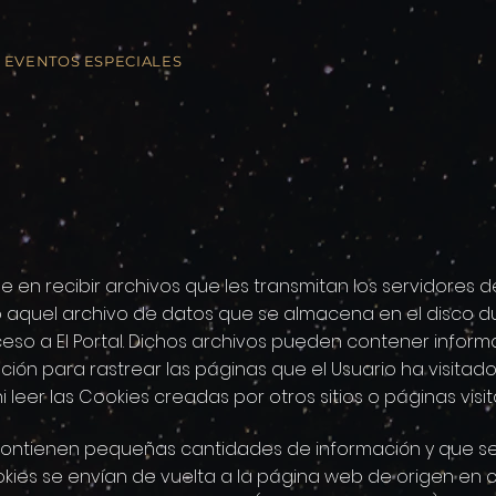
EVENTOS ESPECIALES
iene en recibir archivos que les transmitan los servidore
 aquel archivo de datos que se almacena en el disco d
eso a El Portal. Dichos archivos pueden contener informa
ión para rastrear las páginas que el Usuario ha visitad
i leer las Cookies creadas por otros sitios o páginas visi
 contienen pequeñas cantidades de información y que s
okies se envían de vuelta a la página web de origen en 