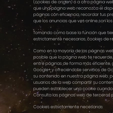
(cookies de origen) o a otra página we
que una página web reconozca el dispos
páginas con eficiencia, recordar tus pr
que los anuncias que ves online son los 
Tomando como base la función que tienen
estrictamente necesarias, cookies de re
Como en la mayoría de las páginas web, 
posible que la página web te recuerde, b
entre páginas de forma más eficiente,
Google+ y ofreciéndote servicios de G
su contenido en nuestra página web; po
usuarios de la web compartir su conten
pueden establecer una cookie cuando ha
Consulta las páginas web de terceros p
Cookies estrictamente necesarias: