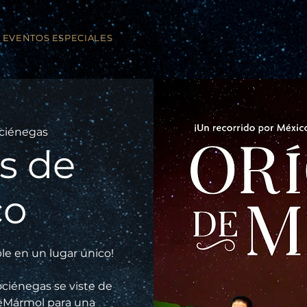
EVENTOS ESPECIALES
ciénegas
s de
co
le en un lugar único!
ciénegas se viste de
deMármol para una