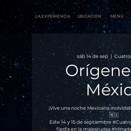
LA EXPERIENCIA
UBICACIÓN
MENÚ
sáb 14 de sep
  |  
Cuatro
Orígene
Méxi
¡Vive una noche Mexicana inolvidab
🇲🇽
Este 14 y 15 de septiembre #Cuatro
fiesta en la majestuosa #Mina