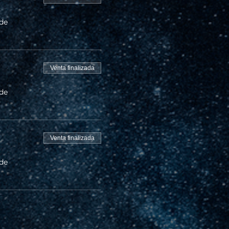
 de
Venta finalizada
 de
Venta finalizada
 de