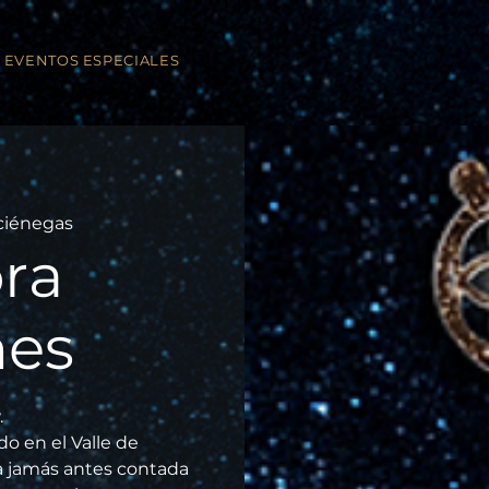
EVENTOS ESPECIALES
ciénegas
ra
nes
.
o en el Valle de
ia jamás antes contada