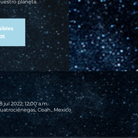
nuestro planeta.
ibles
os
8 jul 2022, 12:00 a.m.
uatrociénegas, Coah., Mexico