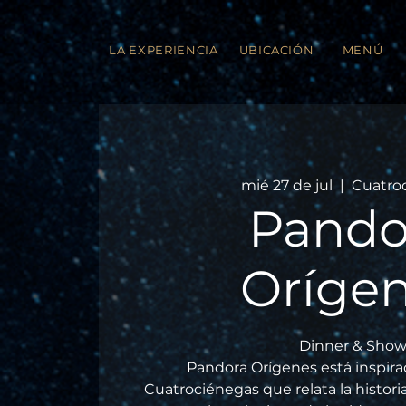
LA EXPERIENCIA
UBICACIÓN
MENÚ
mié 27 de jul
  |  
Cuatro
Pando
Oríge
Dinner & Show
Pandora Orígenes está inspirad
Cuatrociénegas que relata la histor