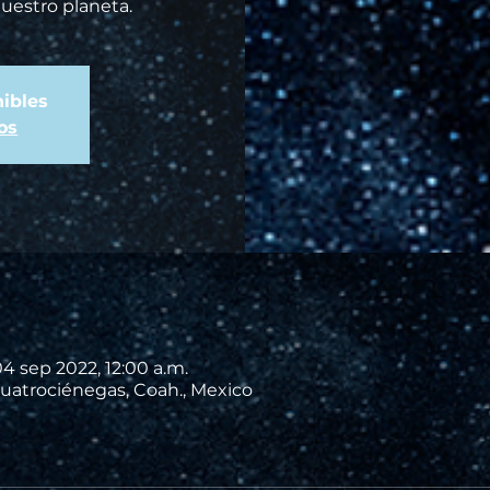
nuestro planeta.
ibles
os
04 sep 2022, 12:00 a.m.
uatrociénegas, Coah., Mexico