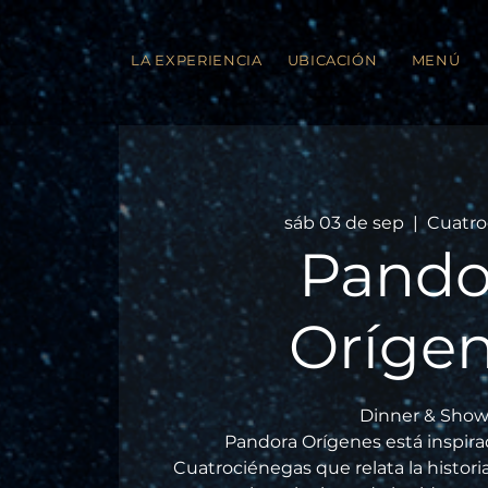
LA EXPERIENCIA
UBICACIÓN
MENÚ
sáb 03 de sep
  |  
Cuatro
Pando
Oríge
Dinner & Show
Pandora Orígenes está inspirad
Cuatrociénegas que relata la histor