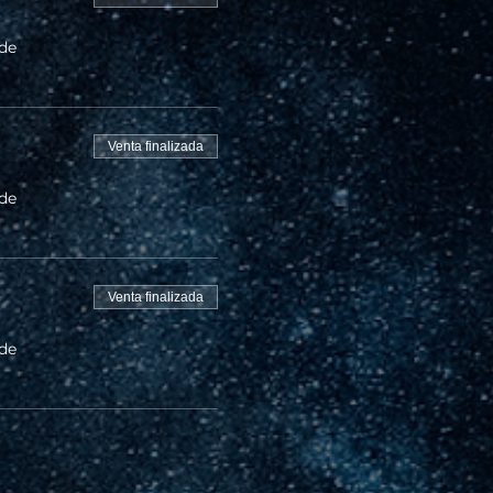
 de
Venta finalizada
 de
Venta finalizada
 de