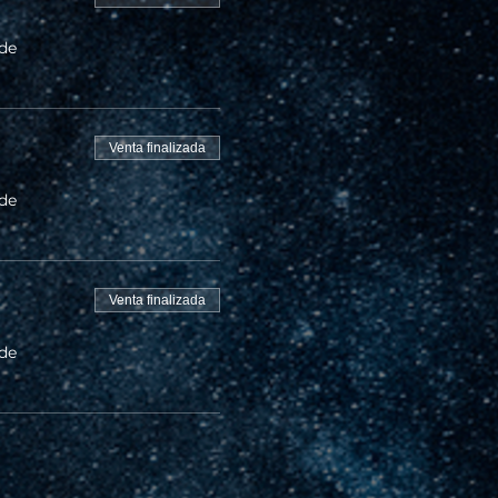
 de
Venta finalizada
 de
Venta finalizada
 de