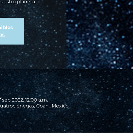
nuestro planeta.
ibles
os
7 sep 2022, 12:00 a.m.
uatrociénegas, Coah., Mexico