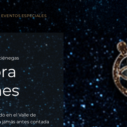
EVENTOS ESPECIALES
ciénegas
ra
nes
.
o en el Valle de
ia jamás antes contada