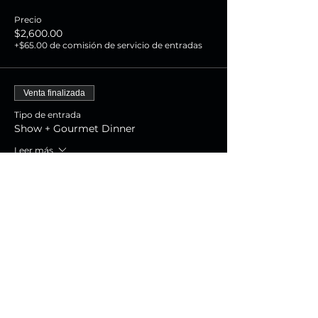
Precio
$2,600.00
+$65.00 de comisión de servicio de entradas
Venta finalizada
Tipo de entrada
Show + Gourmet Dinner
Leer más
Precio
$1,800.00
+$45.00 de comisión de servicio de entradas
Venta finalizada
Tipo de entrada
Show Experience
Leer más