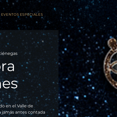
EVENTOS ESPECIALES
ciénegas
ra
nes
.
o en el Valle de
ia jamás antes contada