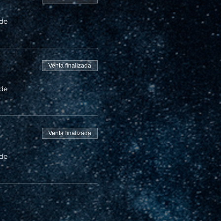
 de
Venta finalizada
 de
Venta finalizada
 de