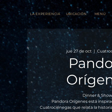
LA EXPERIENCIA
UBICACIÓN
MENÚ
jue 27 de oct
  |  
Cuatro
Pando
Oríge
Dinner & Show
Pandora Orígenes está inspirad
Cuatrociénegas que relata la histor