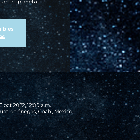
nuestro planeta.
ibles
os
8 oct 2022, 12:00 a.m.
uatrociénegas, Coah., Mexico