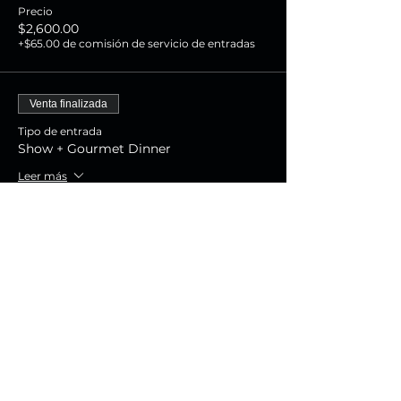
Precio
$2,600.00
+$65.00 de comisión de servicio de entradas
Venta finalizada
Tipo de entrada
Show + Gourmet Dinner
Leer más
Precio
$1,800.00
+$45.00 de comisión de servicio de entradas
Venta finalizada
Tipo de entrada
Show Experience
Leer más