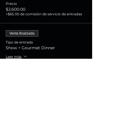
Precio
$2,600.00
+$65.00 de comisión de servicio de entradas
Venta finalizada
Tipo de entrada
Show + Gourmet Dinner
Leer más
Precio
$1,800.00
+$45.00 de comisión de servicio de entradas
Venta finalizada
Tipo de entrada
Show Experience
Leer más