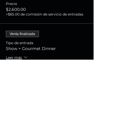
Precio
$2,600.00
+$65.00 de comisión de servicio de entradas
Venta finalizada
Tipo de entrada
Show + Gourmet Dinner
Leer más
Precio
$1,800.00
+$45.00 de comisión de servicio de entradas
Venta finalizada
Tipo de entrada
Show Experience
Leer más