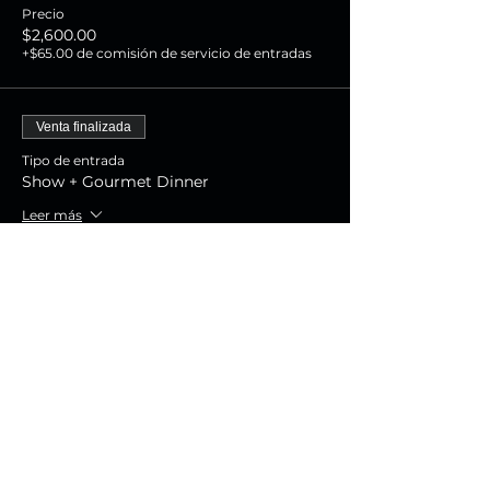
Precio
$2,600.00
+$65.00 de comisión de servicio de entradas
Venta finalizada
Tipo de entrada
Show + Gourmet Dinner
Leer más
Precio
$1,800.00
+$45.00 de comisión de servicio de entradas
Venta finalizada
Tipo de entrada
Show Experience
Leer más