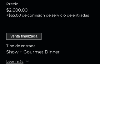
Precio
$2,600.00
+$65.00 de comisión de servicio de entradas
Venta finalizada
Tipo de entrada
Show + Gourmet Dinner
Leer más
Precio
$1,800.00
+$45.00 de comisión de servicio de entradas
Venta finalizada
Tipo de entrada
Show Experience
Leer más