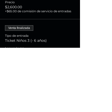
Precio
$2,600.00
+$65.00 de comisión de servicio de entradas
Venta finalizada
Tipo de entrada
Ticket Niños 3 (- 6 años)
Leer más
Precio
$0.00
Venta finalizada
Tipo de entrada
Show + Gourmet Dinner
Leer más
Precio