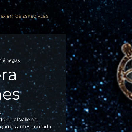
EVENTOS ESPECIALES
ciénegas
ra
nes
.
o en el Valle de
ia jamás antes contada