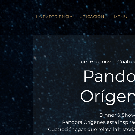
LA EXPERIENCIA
UBICACIÓN
MENÚ
jue 16 de nov
  |  
Cuatro
Pando
Oríge
Dinner & Show
Pandora Orígenes está inspirad
Cuatrociénegas que relata la histor