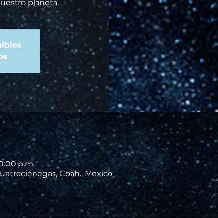
nuestro planeta.
ibles
os
10:00 p.m.
uatrociénegas, Coah., Mexico