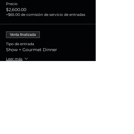
Precio
$2,600.00
+$65.00 de comisión de servicio de entradas
Venta finalizada
Tipo de entrada
Show + Gourmet Dinner
Leer más
Precio
$1,800.00
+$45.00 de comisión de servicio de entradas
Venta finalizada
Tipo de entrada
Show Experience
Leer más