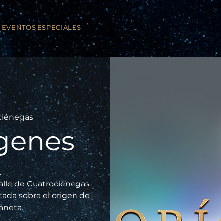
EVENTOS ESPECIALES
ciénegas
genes
.
alle de Cuatrociénegas
ntada sobre el origen de
laneta.