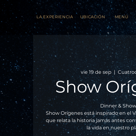
LA EXPERIENCIA
UBICACIÓN
MENÚ
vie 19 de sep
  |  
Cuatro
Show Orí
Dinner & Show
Show Orígenes está inspirado en el V
que relata la historia jamás antes co
la vida en nuestro p