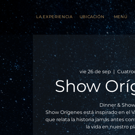
LA EXPERIENCIA
UBICACIÓN
MENÚ
vie 26 de sep
  |  
Cuatro
Show Orí
Dinner & Show
Show Orígenes está inspirado en el V
que relata la historia jamás antes co
la vida en nuestro p