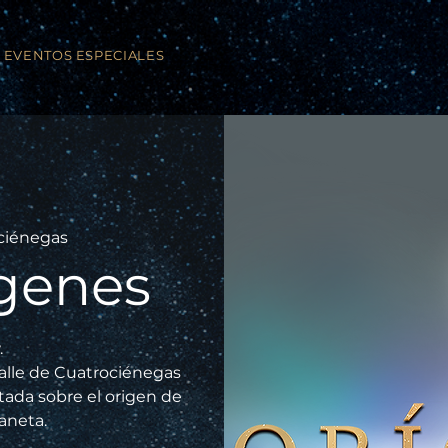
EVENTOS ESPECIALES
ciénegas
genes
.
alle de Cuatrociénegas
ntada sobre el origen de
laneta.